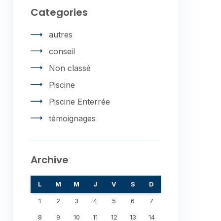
Categories
autres
conseil
Non classé
Piscine
Piscine Enterrée
témoignages
Archive
L
M
M
J
V
S
D
1
2
3
4
5
6
7
8
9
10
11
12
13
14