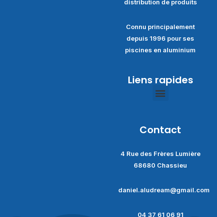
distribution de produits
Connu principalement
depuis 1996 pour ses
piscines en aluminium
Liens rapides
Politique de confidentialité
Conditions générales de ventes
Contact
4 Rue des Frères Lumière
68680 Chassieu
daniel.aludream@gmail.com
04 37 61 06 91