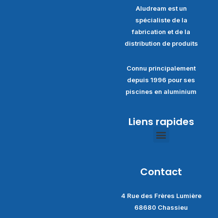
Aludream est un
spécialiste de la
fabrication et de la
distribution de produits
Connu principalement
depuis 1996 pour ses
piscines en aluminium
Liens rapides
Politique de confidentialité
Conditions générales de ventes
Contact
4 Rue des Frères Lumière
68680 Chassieu