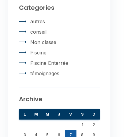
Categories
autres
conseil
Non classé
Piscine
Piscine Enterrée
témoignages
Archive
L
M
M
J
V
S
D
1
2
3
4
5
6
7
8
9