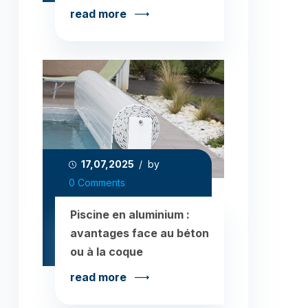
read more
17,07,2025
/ by
0 Comments
Piscine en aluminium :
avantages face au béton
ou à la coque
read more