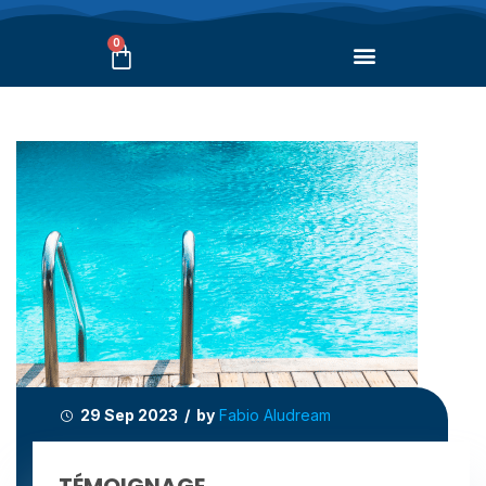
0
29 Sep 2023 / by
Fabio Aludream