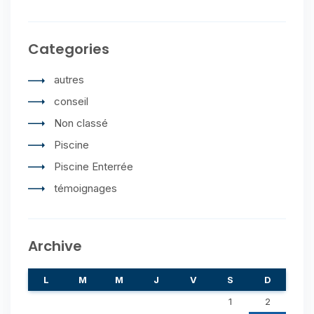
Categories
autres
conseil
Non classé
Piscine
Piscine Enterrée
témoignages
Archive
L
M
M
J
V
S
D
1
2