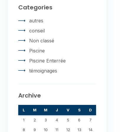
Categories
autres
conseil
Non classé
Piscine
Piscine Enterrée
témoignages
Archive
L
M
M
J
V
S
D
1
2
3
4
5
6
7
8
9
10
11
12
13
14