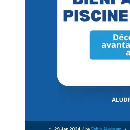
29 Jan 2024 / by
Fabio Aludream
/