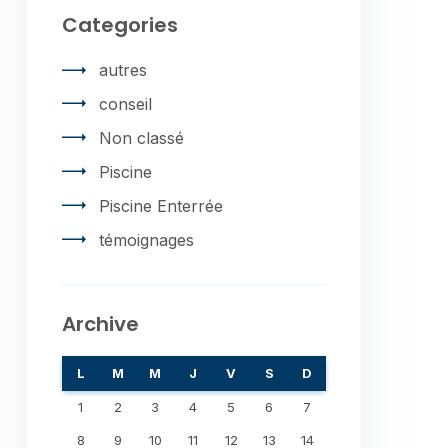
Categories
autres
conseil
Non classé
Piscine
Piscine Enterrée
témoignages
Archive
L
M
M
J
V
S
D
1
2
3
4
5
6
7
8
9
10
11
12
13
14