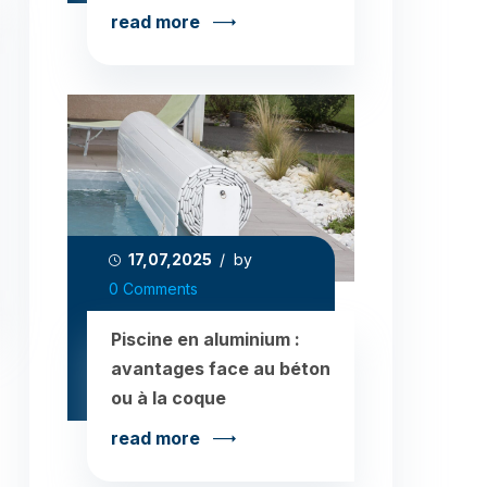
read more
17,07,2025
/ by
0 Comments
Piscine en aluminium :
avantages face au béton
ou à la coque
read more