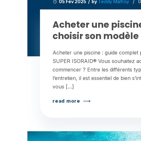
05 Fév 2025 / by
Teddy Malfroy
/
0
Acheter une piscin
choisir son modèle
Acheter une piscine : guide comple
SUPER ISORAID® Vous souhaitez ach
commencer ? Entre les différents types
l’entretien, il est essentiel de bien s
vous […]
read more