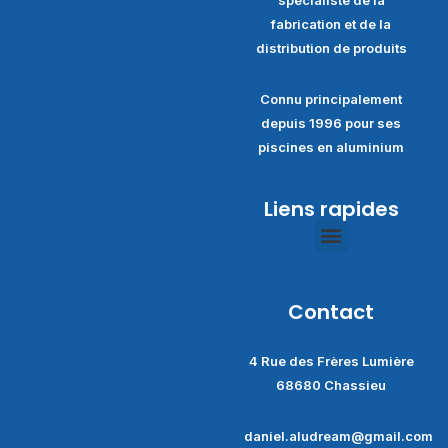
fabrication et de la
distribution de produits
Connu principalement
depuis 1996 pour ses
piscines en aluminium
Liens rapides
Politique de confidentialité
Conditions générales de ventes
Contact
4 Rue des Frères Lumière
68680 Chassieu
daniel.aludream@gmail.com