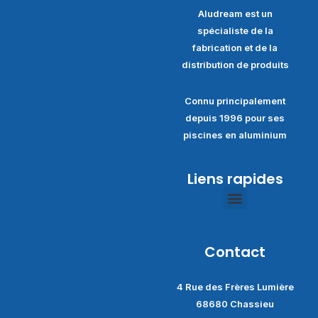
Aludream est un
spécialiste de la
fabrication et de la
distribution de produits
Connu principalement
depuis 1996 pour ses
piscines en aluminium
Liens rapides
Politique de confidentialité
Conditions générales de ventes
Contact
4 Rue des Frères Lumière
68680 Chassieu