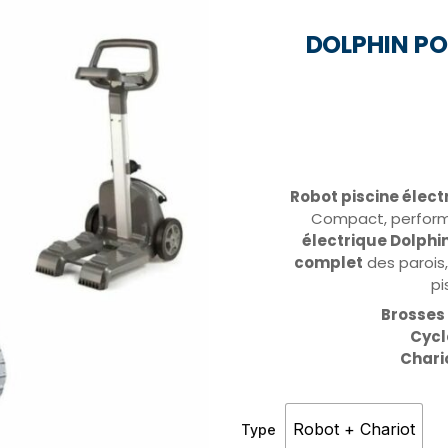
DOLPHIN PO
Robot piscine élect
Compact, performa
électrique Dolphin
complet
des parois,
pi
Brosses 
Cycl
Chari
Robot + Chariot
Type