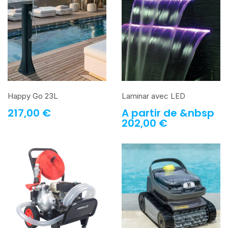
Happy Go 23L
Laminar avec LED
217,00
€
A partir de &nbsp
202,00
€