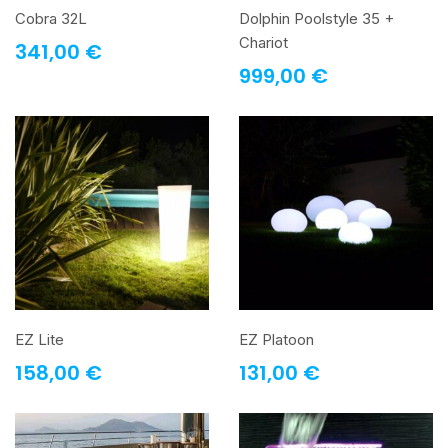
Cobra 32L
Dolphin Poolstyle 35 +
Chariot
341,00
€
999,00
€
EZ Lite
EZ Platoon
158,00
€
131,00
€