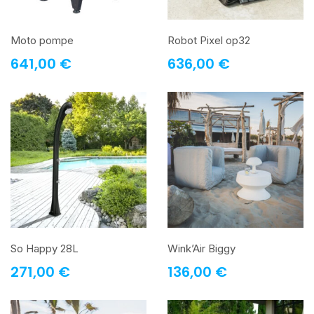
Moto pompe
Robot Pixel op32
641,00
€
636,00
€
So Happy 28L
Wink’Air Biggy
271,00
€
136,00
€