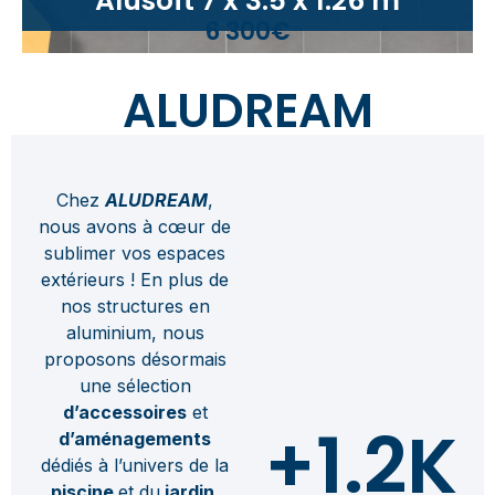
Alusoft 7 x 3.5 x 1.26 m
6 300€
ALUDREAM
Chez
ALUDREAM
,
nous avons à cœur de
sublimer vos espaces
extérieurs ! En plus de
nos structures en
aluminium, nous
proposons désormais
une sélection
d’accessoires
et
+
1.2
K
d’aménagements
dédiés à l’univers de la
piscine
et du
jardin
.