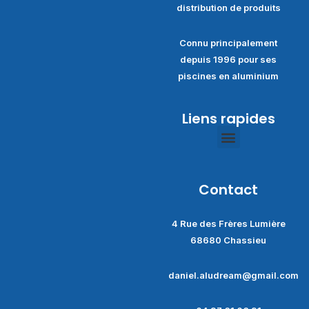
distribution de produits
Connu principalement
depuis 1996 pour ses
piscines en aluminium
Liens rapides
Politique de confidentialité
Conditions générales de ventes
Contact
4 Rue des Frères Lumière
68680 Chassieu
daniel.aludream@gmail.com