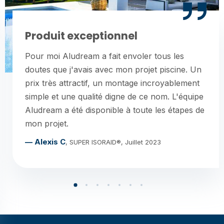
el
Un vrai gain de te
nvoler tous les
Je souhaitais installer une 
 projet piscine. Un
rapidement pour profiter de 
tage incroyablement
arriver. Aludream a été très 
 de ce nom. L'équipe
très simple à monter. Résul
 toute les étapes de
livrée en quelques semaine
super rapide !
— Jean P
uillet 2023
, ISORAID®