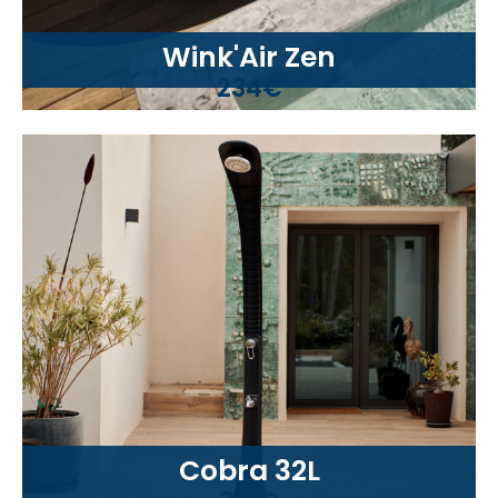
Wink'Air Zen
234€
Cobra 32L