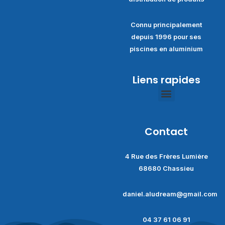
Connu principalement
depuis 1996 pour ses
piscines en aluminium
Liens rapides
Politique de confidentialité
Conditions générales de ventes
Contact
4 Rue des Frères Lumière
68680 Chassieu
daniel.aludream@gmail.com
04 37 61 06 91