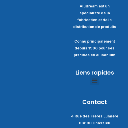
Aludream est un
spécialiste de la
fabrication et de la
distribution de produits
Connu principalement
depuis 1996 pour ses
piscines en aluminium
Liens rapides
Politique de confidentialité
Conditions générales de ventes
Contact
4 Rue des Frères Lumière
68680 Chassieu