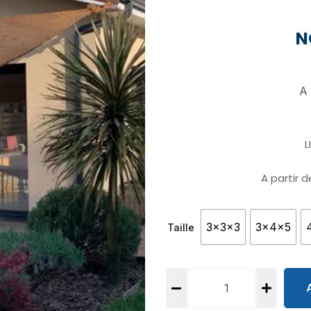
N
A 
L
A partir 
3x3x3
3x4x5
Taille