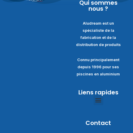
Qui sommes
nous ?
Aludream est un
spécialiste de la
fabrication et de la
distribution de produits
Connu principalement
depuis 1996 pour ses
piscines en aluminium
Liens rapides
Politique de confidentialité
Conditions générales de ventes
Contact