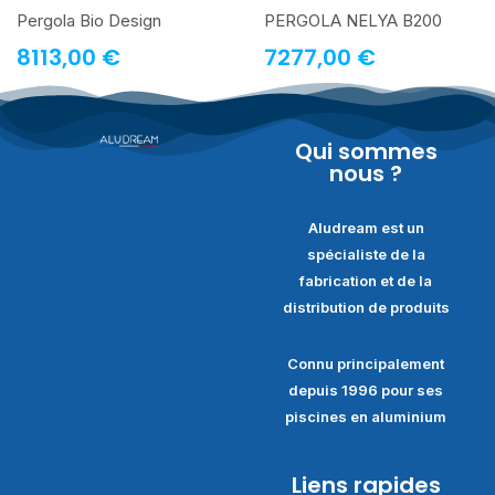
Pergola Bio Design
PERGOLA NELYA B200
8113,00
€
7277,00
€
Qui sommes
nous ?
Aludream est un
spécialiste de la
fabrication et de la
distribution de produits
Connu principalement
depuis 1996 pour ses
piscines en aluminium
Liens rapides