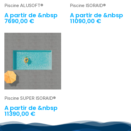
Piscine ALUSOFT®
Piscine ISORAID®
A partir de &nbsp
A partir de &nbsp
7690,00
€
11090,00
€
Piscine SUPER ISORAID®
A partir de &nbsp
11390,00
€