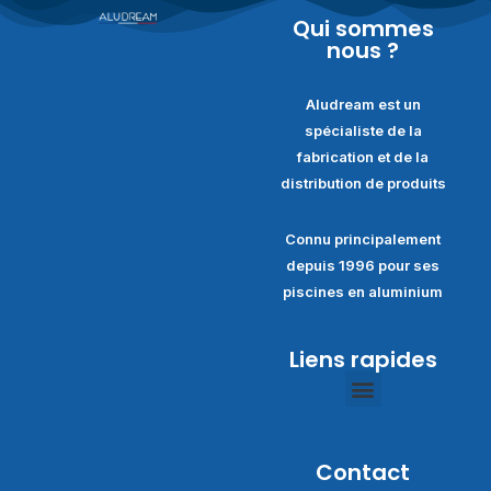
Qui sommes
nous ?
Aludream est un
spécialiste de la
fabrication et de la
distribution de produits
Connu principalement
depuis 1996 pour ses
piscines en aluminium
Liens rapides
Politique de confidentialité
Conditions générales de ventes
Contact